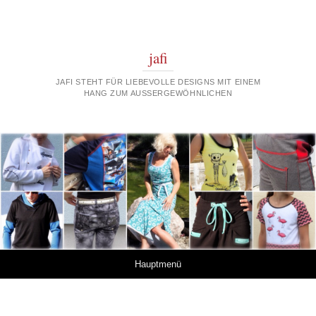
jafi
JAFI STEHT FÜR LIEBEVOLLE DESIGNS MIT EINEM
HANG ZUM AUSSERGEWÖHNLICHEN
Springe zum Inhalt
Hauptmenü