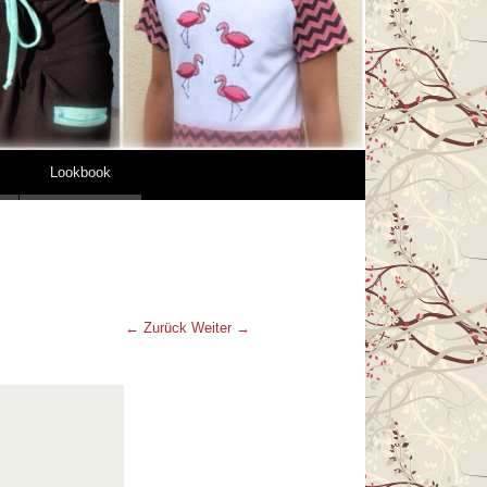
Lookbook
← Zurück
Weiter →