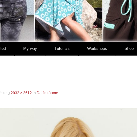
tted
My way
Tutorials
Workshops
Shop
lösung
2032 × 3612
in
Delfinträume