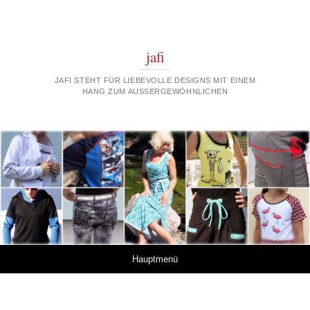
jafi
JAFI STEHT FÜR LIEBEVOLLE DESIGNS MIT EINEM
HANG ZUM AUSSERGEWÖHNLICHEN
Springe zum Inhalt
Hauptmenü