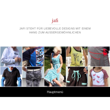
jafi
JAFI STEHT FÜR LIEBEVOLLE DESIGNS MIT EINEM
HANG ZUM AUSSERGEWÖHNLICHEN
Springe zum Inhalt
Hauptmenü