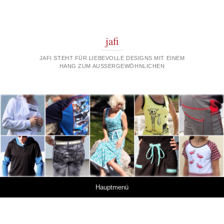
jafi
JAFI STEHT FÜR LIEBEVOLLE DESIGNS MIT EINEM
HANG ZUM AUSSERGEWÖHNLICHEN
Springe zum Inhalt
Hauptmenü