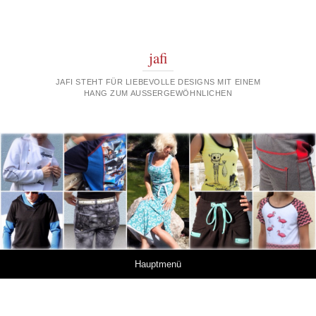
jafi
JAFI STEHT FÜR LIEBEVOLLE DESIGNS MIT EINEM
HANG ZUM AUSSERGEWÖHNLICHEN
Springe zum Inhalt
Hauptmenü