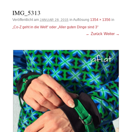
IMG_5313
Veröffentlicht am
in Auflösung
1354 × 1356
in
JANUAR 28, 2015
„Co-Z geht in die Welt“ oder „Aller guten Dinge sind 3“
← Zurück
Weiter →