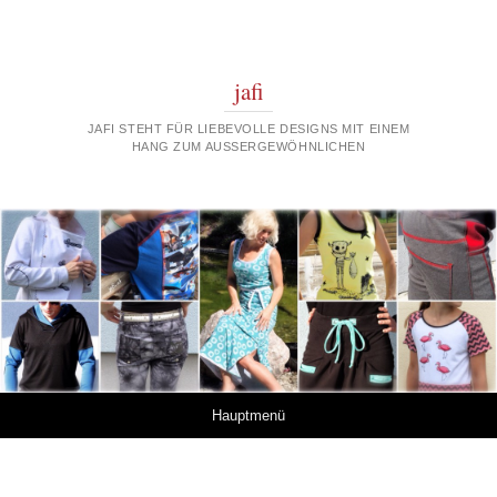
jafi
JAFI STEHT FÜR LIEBEVOLLE DESIGNS MIT EINEM
HANG ZUM AUSSERGEWÖHNLICHEN
Springe zum Inhalt
Hauptmenü