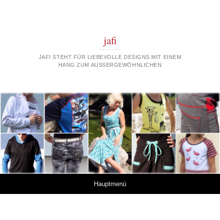
jafi
JAFI STEHT FÜR LIEBEVOLLE DESIGNS MIT EINEM
HANG ZUM AUSSERGEWÖHNLICHEN
Springe zum Inhalt
Hauptmenü