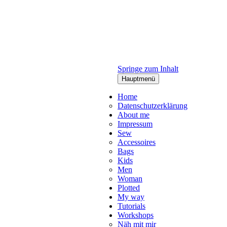
Springe zum Inhalt
Hauptmenü
Home
Datenschutzerklärung
About me
Impressum
Sew
Accessoires
Bags
Kids
Men
Woman
Plotted
My way
Tutorials
Workshops
Näh mit mir