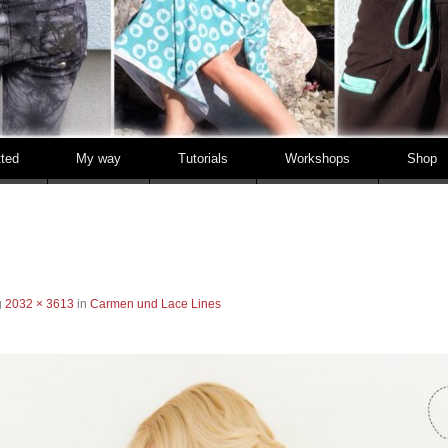
tted
My way
Tutorials
Workshops
Shop
g
2032 × 3613
in
Carmen und Lace Lines