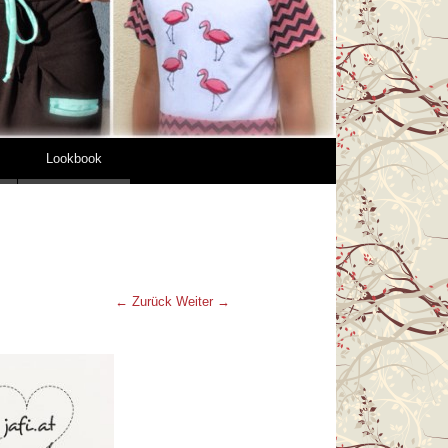
Lookbook
← Zurück
Weiter →