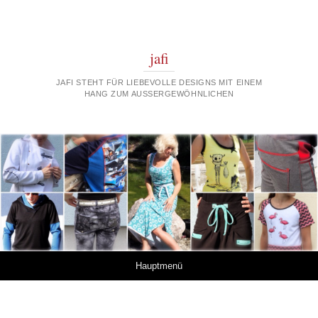
jafi
JAFI STEHT FÜR LIEBEVOLLE DESIGNS MIT EINEM
HANG ZUM AUSSERGEWÖHNLICHEN
Springe zum Inhalt
Hauptmenü