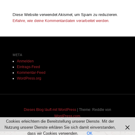
Diese Website verwendet Akismet, um Spam zu reduzieren.
Erfahre, wie deine Kommentardaten verarbeitet werden.
META
Anmelden
Eintrags-Feed
Kommentar-Feed
WordPress.org
Dieses Blog läuft mit WordPress
|
Theme: Reddle von
WordPress.com
.
Cookies erleichtern die Bereitstellung unserer Dienste. Mit der
Nutzung unserer Dienste erklären Sie sich damit einverstanden,
dass wir Cookies verwenden.
OK