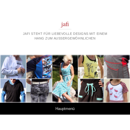
jafi
JAFI STEHT FÜR LIEBEVOLLE DESIGNS MIT EINEM
HANG ZUM AUSSERGEWÖHNLICHEN
Springe zum Inhalt
Hauptmenü