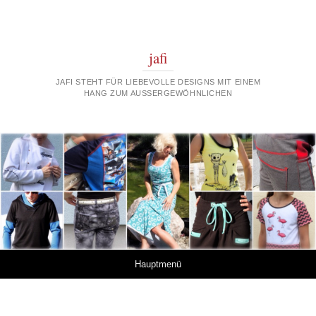
jafi
JAFI STEHT FÜR LIEBEVOLLE DESIGNS MIT EINEM
HANG ZUM AUSSERGEWÖHNLICHEN
Springe zum Inhalt
Hauptmenü