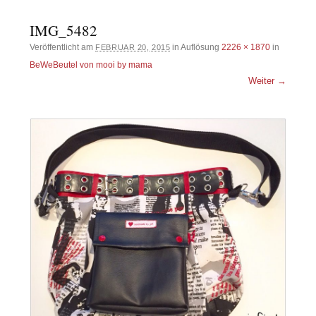
IMG_5482
Veröffentlicht am
in Auflösung
2226 × 1870
in
FEBRUAR 20, 2015
BeWeBeutel von mooi by mama
Weiter →