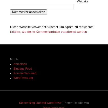
Website
Diese Website verwendet Akismet, um Spam zu reduzieren.
Erfahre, wie deine Kommentardaten verarbeitet werden.
META
Anmelden
Eintrags-Feed
Kommentar-Feed
WordPress.org
Dieses Blog läuft mit WordPress
|
Theme: Reddle von
WordPress.com
.