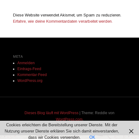
Diese Website verwendet Akismet, um Spam zu reduzieren.
Erfahre, wie deine Kommentardaten verarbeitet werden.
META
Anmelden
Eintrags-Feed
Kommentar-Feed
WordPress.org
Dieses Blog läuft mit WordPress
|
Theme: Reddle von
WordPress.com
.
Cookies erleichtern die Bereitstellung unserer Dienste. Mit der
Nutzung unserer Dienste erklären Sie sich damit einverstanden,
dass wir Cookies verwenden.
OK