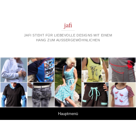
jafi
JAFI STEHT FÜR LIEBEVOLLE DESIGNS MIT EINEM
HANG ZUM AUSSERGEWÖHNLICHEN
Springe zum Inhalt
Hauptmenü