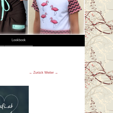
Lookbook
← Zurück
Weiter →