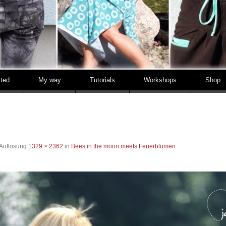
tted
My way
Tutorials
Workshops
Shop
 Auflösung
1329 × 2362
in
Bees in the moon meets Feuerblumen