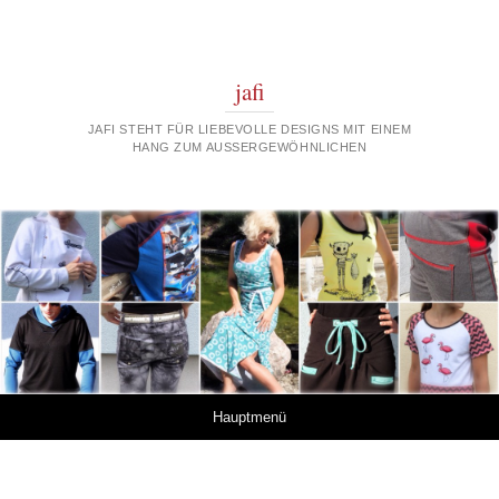
jafi
JAFI STEHT FÜR LIEBEVOLLE DESIGNS MIT EINEM
HANG ZUM AUSSERGEWÖHNLICHEN
Springe zum Inhalt
Hauptmenü