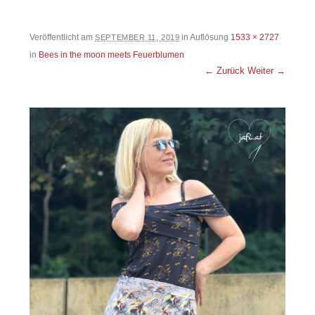
Veröffentlicht am
in Auflösung
1533 × 2727
SEPTEMBER 11, 2019
in
Bees in the moon meets Feuerblumen
← Zurück
Weiter →