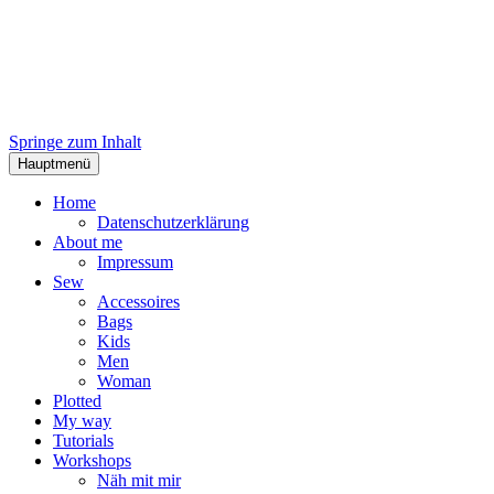
Springe zum Inhalt
Hauptmenü
Home
Datenschutzerklärung
About me
Impressum
Sew
Accessoires
Bags
Kids
Men
Woman
Plotted
My way
Tutorials
Workshops
Näh mit mir