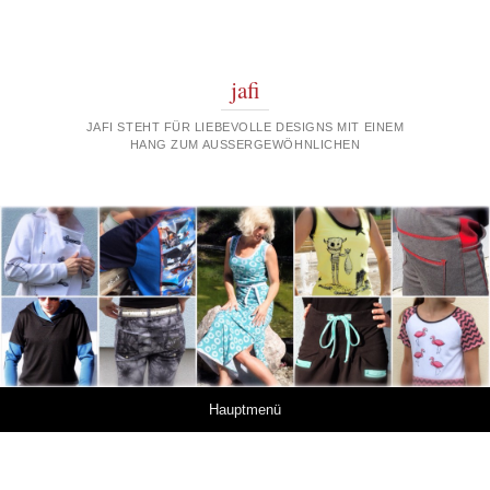
jafi
JAFI STEHT FÜR LIEBEVOLLE DESIGNS MIT EINEM
HANG ZUM AUSSERGEWÖHNLICHEN
Springe zum Inhalt
Hauptmenü