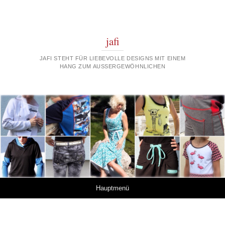
jafi
JAFI STEHT FÜR LIEBEVOLLE DESIGNS MIT EINEM
HANG ZUM AUSSERGEWÖHNLICHEN
Springe zum Inhalt
Hauptmenü