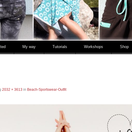
tted
My way
Tutorials
Workshops
Shop
ng
2032 × 3613
in
Beach-Sportswear-Outfit