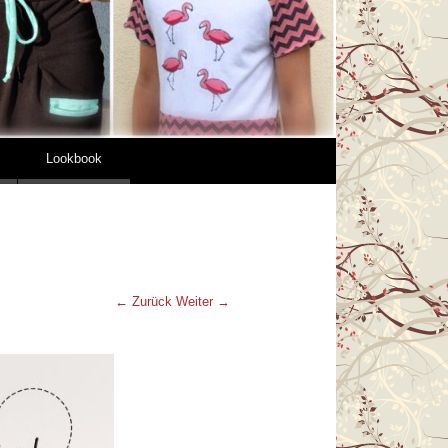
Lookbook
← Zurück
Weiter →