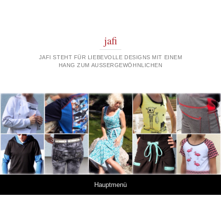
jafi
JAFI STEHT FÜR LIEBEVOLLE DESIGNS MIT EINEM
HANG ZUM AUSSERGEWÖHNLICHEN
Springe zum Inhalt
Hauptmenü