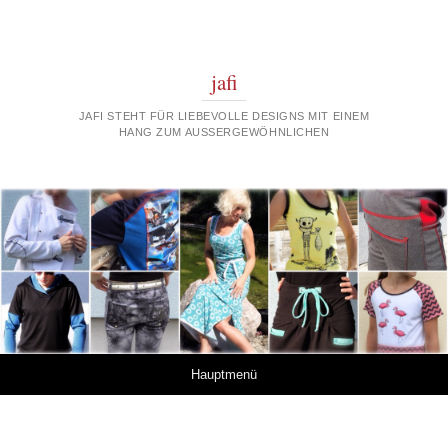
jafi
JAFI STEHT FÜR LIEBEVOLLE DESIGNS MIT EINEM
HANG ZUM AUSSERGEWÖHNLICHEN
Springe zum Inhalt
Hauptmenü