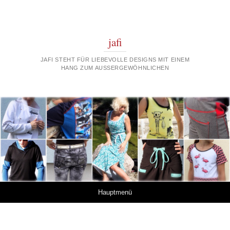
jafi
JAFI STEHT FÜR LIEBEVOLLE DESIGNS MIT EINEM
HANG ZUM AUSSERGEWÖHNLICHEN
Springe zum Inhalt
Hauptmenü