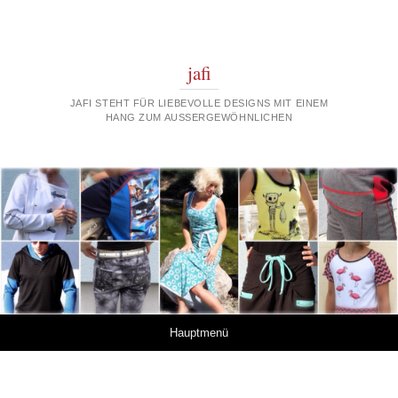
jafi
JAFI STEHT FÜR LIEBEVOLLE DESIGNS MIT EINEM
HANG ZUM AUSSERGEWÖHNLICHEN
Springe zum Inhalt
Hauptmenü