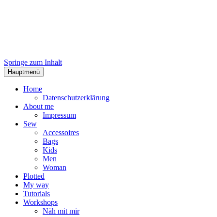
Springe zum Inhalt
Hauptmenü
Home
Datenschutzerklärung
About me
Impressum
Sew
Accessoires
Bags
Kids
Men
Woman
Plotted
My way
Tutorials
Workshops
Näh mit mir