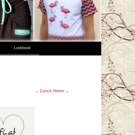
Lookbook
← Zurück
Weiter →