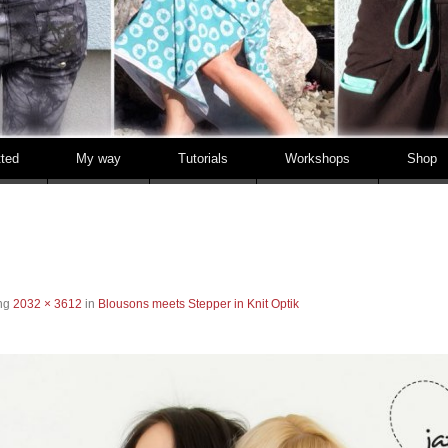
tted
My way
Tutorials
Workshops
Shop
ung
2032 × 3612
in
Blousons meets Stepper in Knit Optik