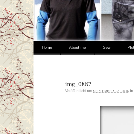
Springe zum Inhalt
Home
About me
Sew
Plo
img_0887
Veröffentlicht am
in
SEPTEMBER 22, 2016