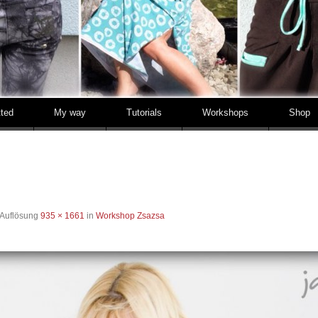
tted
My way
Tutorials
Workshops
Shop
 Auflösung
935 × 1661
in
Workshop Zsazsa