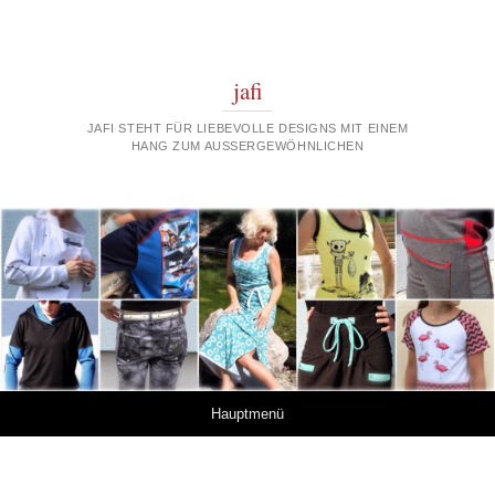
jafi
JAFI STEHT FÜR LIEBEVOLLE DESIGNS MIT EINEM
HANG ZUM AUSSERGEWÖHNLICHEN
Springe zum Inhalt
Hauptmenü