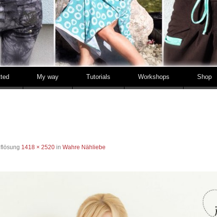
tted
My way
Tutorials
Workshops
Shop
uflösung
1418 × 2520
in
Wahre Nähliebe