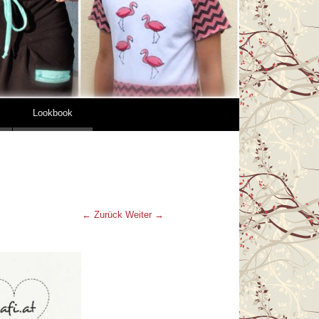
Lookbook
← Zurück
Weiter →