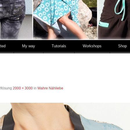
tted
My way
Tutorials
Workshops
Shop
uflösung
2000 × 3000
in
Wahre Nähliebe