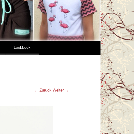
Lookbook
← Zurück
Weiter →