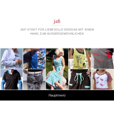
jafi
JAFI STEHT FÜR LIEBEVOLLE DESIGNS MIT EINEM
HANG ZUM AUSSERGEWÖHNLICHEN
Springe zum Inhalt
Hauptmenü