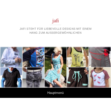
jafi
JAFI STEHT FÜR LIEBEVOLLE DESIGNS MIT EINEM
HANG ZUM AUSSERGEWÖHNLICHEN
Springe zum Inhalt
Hauptmenü