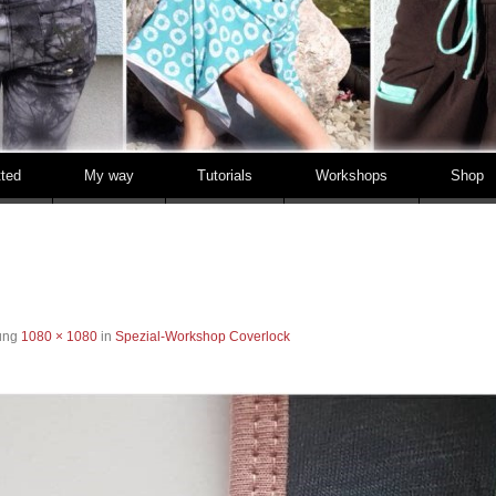
tted
My way
Tutorials
Workshops
Shop
sung
1080 × 1080
in
Spezial-Workshop Coverlock