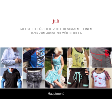
jafi
JAFI STEHT FÜR LIEBEVOLLE DESIGNS MIT EINEM
HANG ZUM AUSSERGEWÖHNLICHEN
Springe zum Inhalt
Hauptmenü