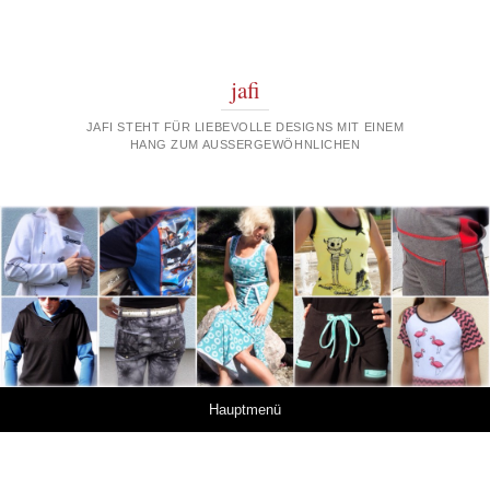
jafi
JAFI STEHT FÜR LIEBEVOLLE DESIGNS MIT EINEM
HANG ZUM AUSSERGEWÖHNLICHEN
Springe zum Inhalt
Hauptmenü