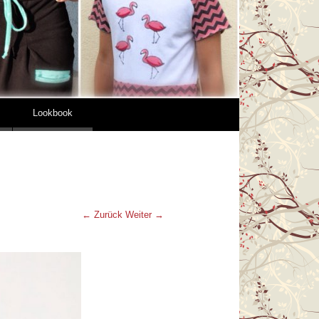
Lookbook
← Zurück
Weiter →