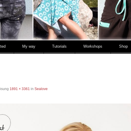
tted
My way
Tutorials
Workshops
Shop
lösung
1891 × 3361
in
Sealove