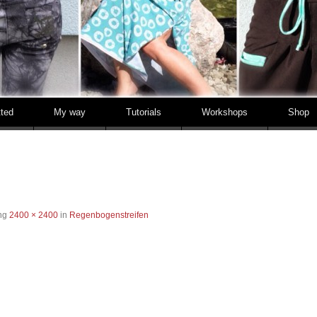
tted
My way
Tutorials
Workshops
Shop
ung
2400 × 2400
in
Regenbogenstreifen