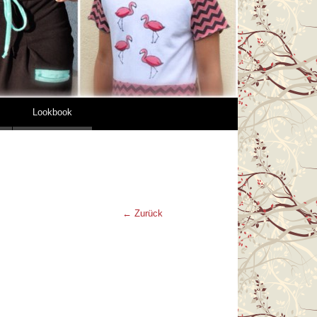
Lookbook
← Zurück