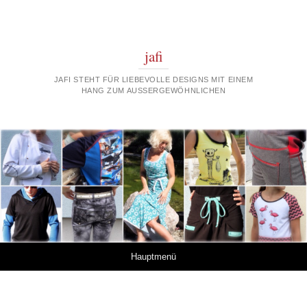
jafi
JAFI STEHT FÜR LIEBEVOLLE DESIGNS MIT EINEM
HANG ZUM AUSSERGEWÖHNLICHEN
Springe zum Inhalt
Hauptmenü