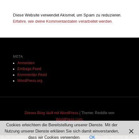
Diese Website verwendet Akismet, um Spam zu reduzieren.
Erfahre, wie deine Kommentardaten verarbeitet werden.
META
Anmelden
Eintrags-Feed
Kommentar-Feed
WordPress.org
Dieses Blog läuft mit WordPress
|
Theme: Reddle von
WordPress.com
.
Cookies erleichtern die Bereitstellung unserer Dienste. Mit der
Nutzung unserer Dienste erklären Sie sich damit einverstanden,
dass wir Cookies verwenden.
OK