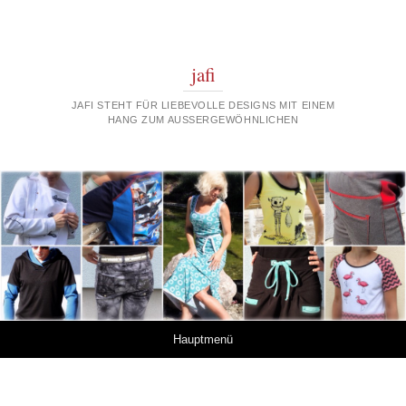
jafi
JAFI STEHT FÜR LIEBEVOLLE DESIGNS MIT EINEM
HANG ZUM AUSSERGEWÖHNLICHEN
Springe zum Inhalt
Hauptmenü