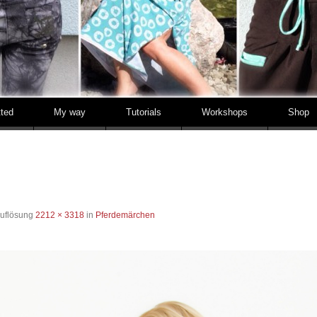
tted
My way
Tutorials
Workshops
Shop
Auflösung
2212 × 3318
in
Pferdemärchen