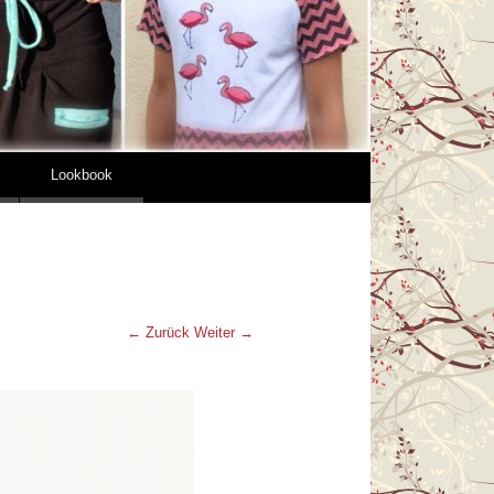
Lookbook
← Zurück
Weiter →