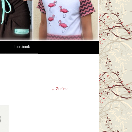
Lookbook
← Zurück