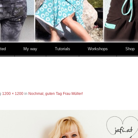
tted
My way
Tutorials
Workshops
Shop
ng
1200 × 1200
in
Nochmal, guten Tag Frau Müller!