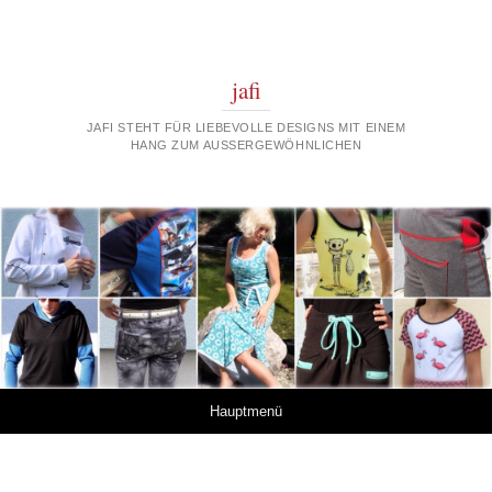
jafi
JAFI STEHT FÜR LIEBEVOLLE DESIGNS MIT EINEM
HANG ZUM AUSSERGEWÖHNLICHEN
Springe zum Inhalt
Hauptmenü