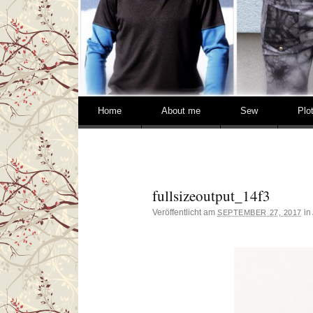
Springe zum Inhalt
Home
About me
Sew
Plo
fullsizeoutput_14f3
Veröffentlicht am
in
SEPTEMBER 27, 2017