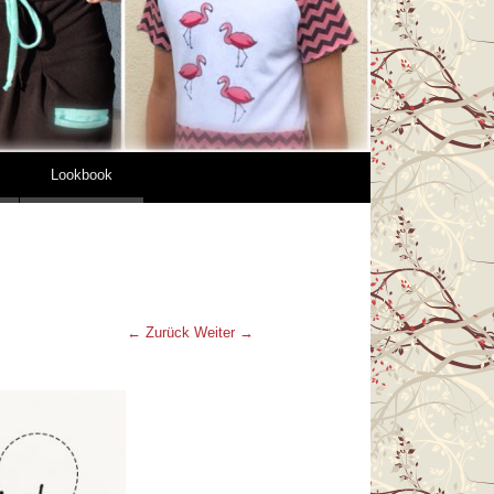
Lookbook
← Zurück
Weiter →