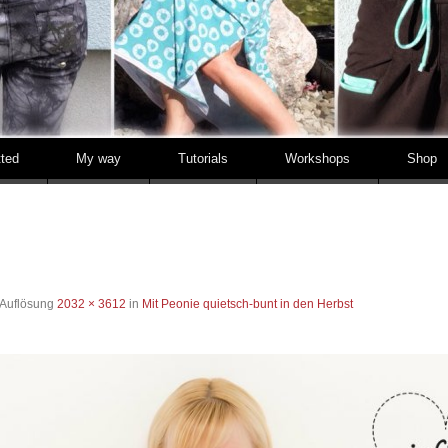
tted
My way
Tutorials
Workshops
Shop
 Auflösung
2032 × 3612
in
Mit Peonie quietsch-bunt in den Herbst