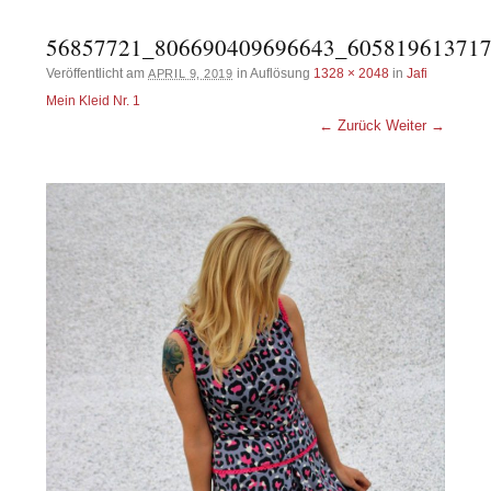
56857721_806690409696643_60581961371
Veröffentlicht am
in Auflösung
1328 × 2048
in
Jafi
APRIL 9, 2019
Mein Kleid Nr. 1
← Zurück
Weiter →