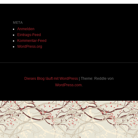
META
Anmelden
Eintrags-Feed
Kommentar-Feed
WordPress.org
Dieses Blog läuft mit WordPress
|
Theme: Reddle von
WordPress.com
.