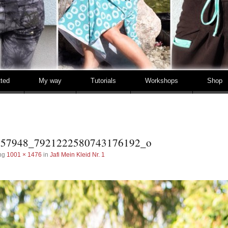
tted
My way
Tutorials
Workshops
Shop
157948_7921222580743176192_o
ung
1001 × 1476
in
Jafi Mein Kleid Nr. 1