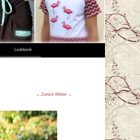
Lookbook
← Zurück
Weiter →