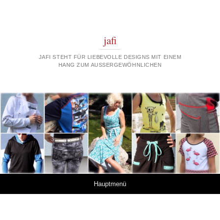
jafi
JAFI STEHT FÜR LIEBEVOLLE DESIGNS MIT EINEM
HANG ZUM AUSSERGEWÖHNLICHEN
Springe zum Inhalt
Hauptmenü