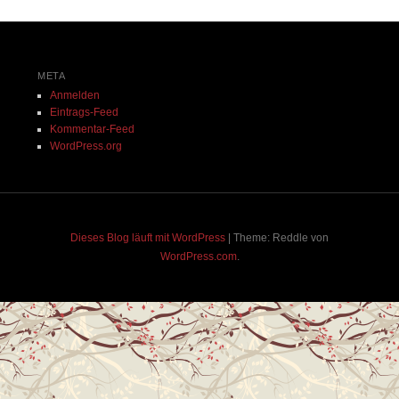
META
Anmelden
Eintrags-Feed
Kommentar-Feed
WordPress.org
Dieses Blog läuft mit WordPress
|
Theme: Reddle von
WordPress.com
.