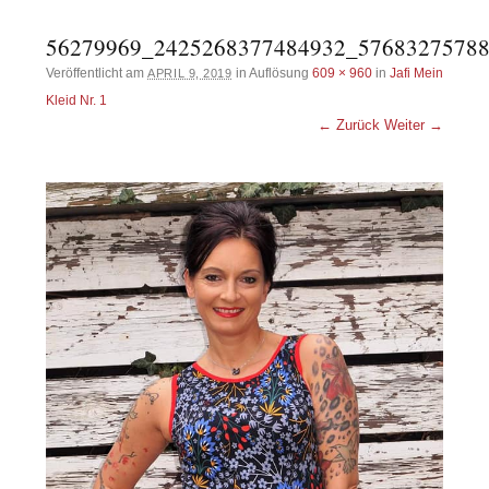
56279969_2425268377484932_5768327578
Veröffentlicht am
in Auflösung
609 × 960
in
Jafi Mein
APRIL 9, 2019
Kleid Nr. 1
← Zurück
Weiter →