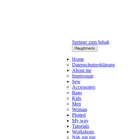
Springe zum Inhalt
Hauptmenü
Home
Datenschutzerklärung
About me
Impressum
Sew
Accessoires
Bags
Kids
Men
Woman
Plotted
My way
Tutorials
Workshops
Näh mit mir