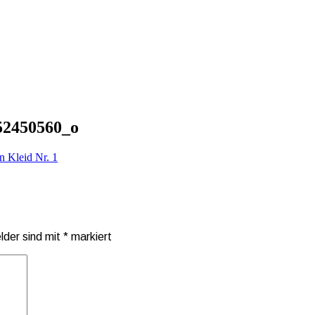
52450560_o
n Kleid Nr. 1
elder sind mit
*
markiert