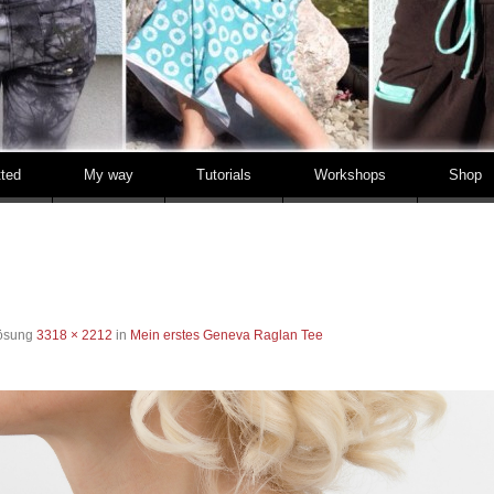
tted
My way
Tutorials
Workshops
Shop
lösung
3318 × 2212
in
Mein erstes Geneva Raglan Tee