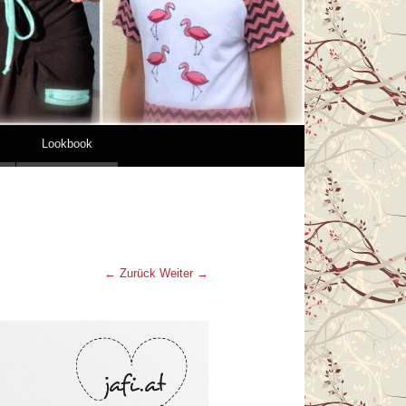
Lookbook
← Zurück
Weiter →